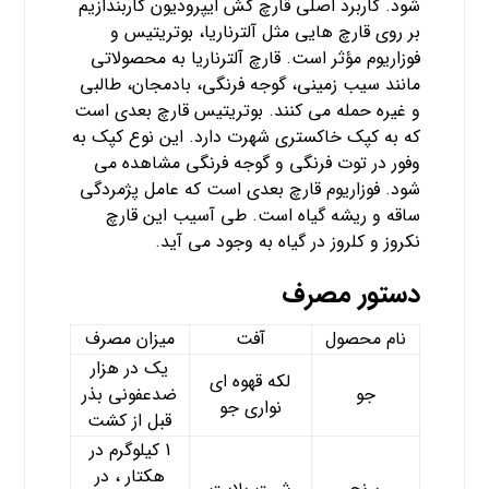
شود. کاربرد اصلی قارچ‌ کش ایپرودیون کاربندازیم
بر روی قارچ‌ هایی مثل آلترناریا، بوتریتیس و
فوزاریوم مؤثر است. قارچ آلترناریا به محصولاتی
مانند سیب‌ زمینی، گوجه‌ فرنگی، بادمجان، طالبی
و غیره حمله می‌ کنند. بوتریتیس قارچ بعدی است
که به کپک خاکستری شهرت دارد. این نوع کپک به
وفور در توت‌ فرنگی و گوجه‌ فرنگی مشاهده می‌
شود. فوزاریوم قارچ بعدی است که عامل پژمردگی
ساقه و ریشه گیاه است. طی آسیب این قارچ
نکروز و کلروز در گیاه به وجود می‌ آید.
دستور مصرف
نام محصول
آفت
میزان مصرف
یک در هزار
لکه قهوه ای
جو
ضدعفونی بذر
نواری جو
قبل از کشت
1 کیلوگرم در
هکتار ، در