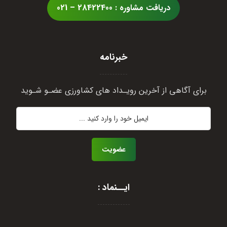
دریافت مشاوره : 28422400 – 021
خبرنامه
برای آگاهی از آخرین رویـداد های کشاورزی عضـو شـوید
عضویت
ایــنماد :