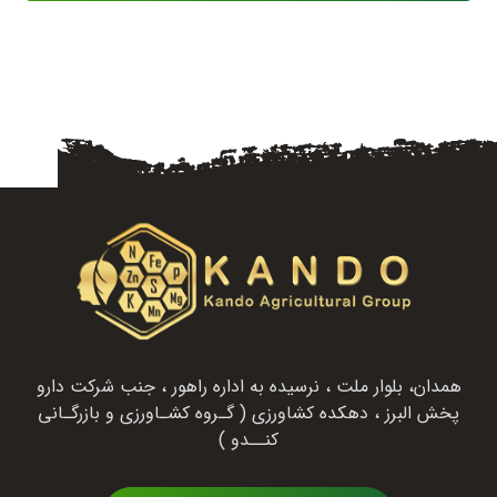
همدان، بلوار ملت ، نرسیده به اداره راهور ، جنب شرکت دارو
پخش البرز ، دهکده کشاورزی ( گـروه کشـاورزی و بازرگـانی
کنــدو )