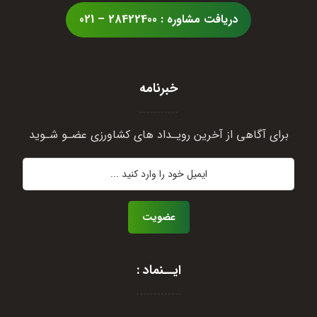
دریافت مشاوره : 28422400 – 021
خبرنامه
برای آگاهی از آخرین رویـداد های کشاورزی عضـو شـوید
عضویت
ایــنماد :