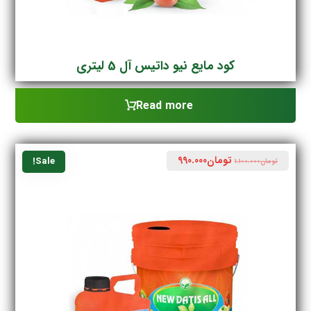
کود مایع نیو داتیس آل 5 لیتری
Read more
تومان
990.000
Sale!
تومان
1.100.000