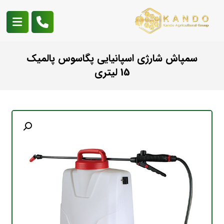
سمپاش شارژی اسپانیایی پگاسوس پالمیک
15 لیتری
بزرگنمایی تصویر