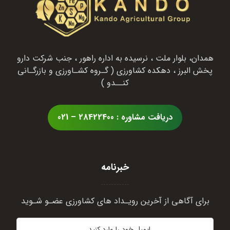
همدان، بلوار ملت ، نرسیده به اداره راهور ، جنب شرکت دارو
پخش البرز ، دهکده کشاورزی ( گـروه کشـاورزی و بازرگـانی
کنــدو )
دریافت مشاوره : 28422400 – 021
خبرنامه
برای آگاهی از آخرین رویـداد های کشاورزی عضـو شـوید