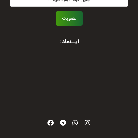
عضویت
ایــنماد :