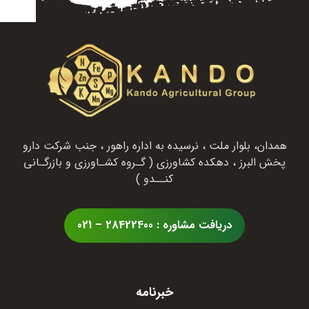
همدان، بلوار ملت ، نرسیده به اداره راهور ، جنب شرکت دارو
پخش البرز ، دهکده کشاورزی ( گـروه کشـاورزی و بازرگـانی
کنــدو )
دریافت مشاوره : 28422400 – 021
خبرنامه