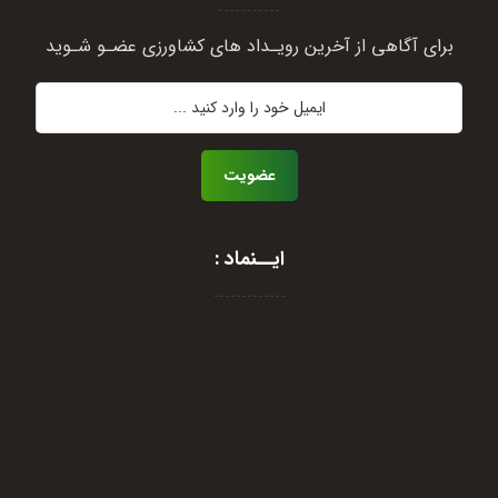
برای آگاهی از آخرین رویـداد های کشاورزی عضـو شـوید
عضویت
ایــنماد :