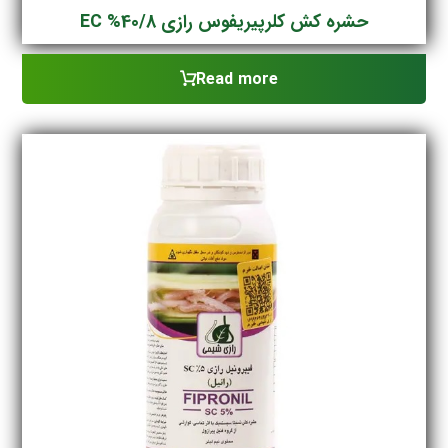
حشره کش کلرپیریفوس رازی EC %40/8
Read more